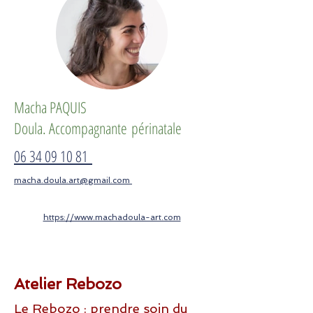
Macha PAQUIS
Doula. Accompagnante
périnatale
06 34 09 10 81
macha.doula.art@gmail.com
https://www.machadoula-art.com
Atelier Rebozo
Le Rebozo : prendre soin du