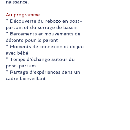
naissance.
Au programme
* Découverte du rebozo en post-
partum et du serrage de bassin
* Bercements et mouvements de
détente pour le parent
* Moments de connexion et de jeu
avec bébé
* Temps d'échange autour du
post-partum
* Partage d'expériences dans un
cadre bienveillant
Pour qui ?
Parents et bébés dès les premières
semaines de vie.
Durée :
1h30
Tarif :
40 € par famille
Format :
Atelier collectif en petit